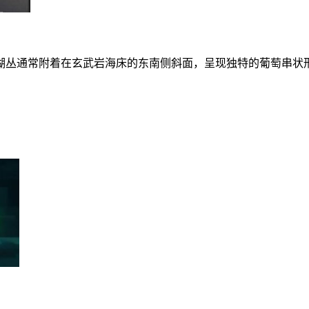
丛通常附着在玄武岩海床的东南侧斜面，呈现独特的葡萄串状形