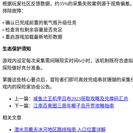
根据玩家社区反馈数据，约35%的采集失败案例源于视角偏差
排除故障：
• 确认已完成前置的氧气瓶升级任务
• 检查背包剩余容量是否充足
• 重启游戏加载最新地形数据
生态保护须知
游戏内设定每次采集需间隔现实时间6小时，该机制既符合虚
探险做好充分准备。
掌握这些核心要点后，冒险者们即可高效完成串状珊瑚的采集
戏内的探险家协会公告。
上一篇：
咸鱼之王机甲吕布2023获取攻略及兑换码汇总
下一篇：
江南百景图三周年椰子岛开荒攻略指南
相关文章
潜水员戴夫冰河地区路线指南 入口位置详解