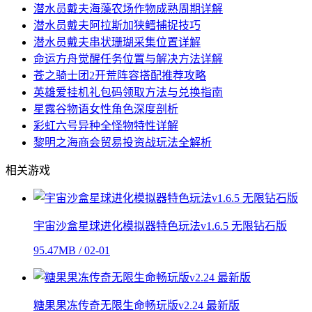
潜水员戴夫海藻农场作物成熟周期详解
潜水员戴夫阿拉斯加狭鳕捕捉技巧
潜水员戴夫串状珊瑚采集位置详解
命运方舟觉醒任务位置与解决方法详解
苍之骑士团2开荒阵容搭配推荐攻略
英雄爱挂机礼包码领取方法与兑换指南
星露谷物语女性角色深度剖析
彩虹六号异种全怪物特性详解
黎明之海商会贸易投资战玩法全解析
相关游戏
宇宙沙盒星球进化模拟器特色玩法v1.6.5 无限钻石版
95.47MB / 02-01
糖果果冻传奇无限生命畅玩版v2.24 最新版