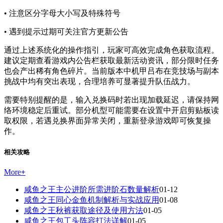
• 注意区分字母大小写及特殊符号
• 遇到提示过期可关注官方更新公告
通过上述系统化的操作指引，玩家可高效完成角色获取流程。
建议定期查看游戏内公告栏获取最新活动资讯，部分限时任务
也会产出稀有角色碎片。当前版本中机甲吕布在竞技场与副本
挑战中均有突出表现，合理培养可显著提升队伍战力。
需要特别提醒的是，输入兑换码时若出现加载延迟，请保持网
络环境稳定后重试。部分机型可能需要在设置中开启剪贴板读
取权限，若遇兑换界面异常关闭，重新登录游戏即可恢复操
作。
相关攻略
More
+
咸鱼之王主公进阶所需进阶石数量解析
01-12
咸鱼之王同心金鱼机制解析与实战应用
01-08
咸鱼之王秋裤获取途径及使用方法
01-05
咸鱼之王包工头阵容打法详解
01-05