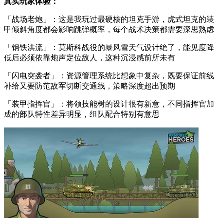
真实玩家体验：
「战场老炮」：这是我玩过最硬核的坦克手游，虎式坦克的装
甲倾斜角度都会影响跳弹概率，每个战术决策都需要深思熟虑
「钢铁洪流」：莫斯科战役的暴风雪天气设计绝了，能见度降
低后必须依靠炮声定位敌人，这种沉浸感前所未有
「闪电突袭者」：资源管理系统比想象中复杂，既要保证前线
补给又要防范敌军切断交通线，策略深度超出预期
「装甲指挥官」：将领技能树的设计很有新意，不同指挥官加
成的部队特性差异明显，组队配合特别有意思