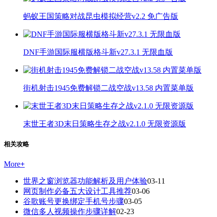
蚂蚁王国策略对战昆虫模拟经营v2.2 免广告版
DNF手游国际服横版格斗新v27.3.1 无限血版
街机射击1945免费解锁二战空战v13.58 内置菜单版
末世王者3D末日策略生存之战v2.1.0 无限资源版
相关攻略
More
+
世界之窗浏览器功能解析及用户体验
03-11
网页制作必备五大设计工具推荐
03-06
谷歌账号更换绑定手机号步骤
03-05
微信多人视频操作步骤详解
02-23