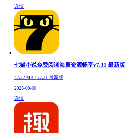
详情
七猫小说免费阅读海量资源畅享v7.31 最新版
47.22 MB / v7.31 最新版
2026-08-09
详情