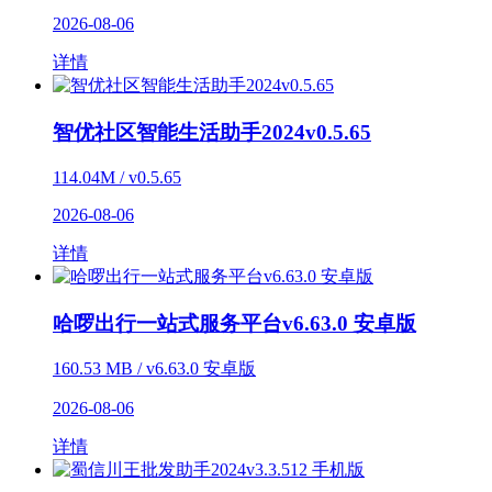
2026-08-06
详情
智优社区智能生活助手2024v0.5.65
114.04M / v0.5.65
2026-08-06
详情
哈啰出行一站式服务平台v6.63.0 安卓版
160.53 MB / v6.63.0 安卓版
2026-08-06
详情