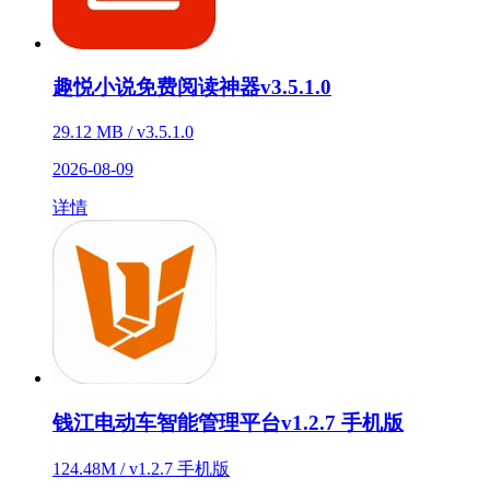
趣悦小说免费阅读神器v3.5.1.0
29.12 MB / v3.5.1.0
2026-08-09
详情
钱江电动车智能管理平台v1.2.7 手机版
124.48M / v1.2.7 手机版