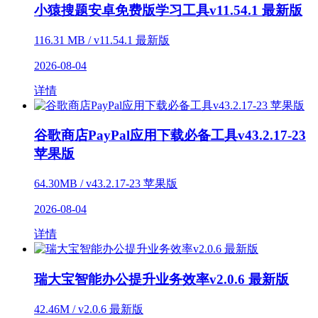
小猿搜题安卓免费版学习工具v11.54.1 最新版
116.31 MB / v11.54.1 最新版
2026-08-04
详情
谷歌商店PayPal应用下载必备工具v43.2.17-23
苹果版
64.30MB / v43.2.17-23 苹果版
2026-08-04
详情
瑞大宝智能办公提升业务效率v2.0.6 最新版
42.46M / v2.0.6 最新版