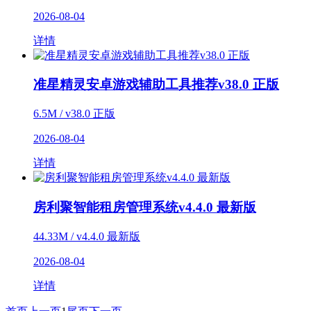
2026-08-04
详情
准星精灵安卓游戏辅助工具推荐v38.0 正版
6.5M / v38.0 正版
2026-08-04
详情
房利聚智能租房管理系统v4.4.0 最新版
44.33M / v4.4.0 最新版
2026-08-04
详情