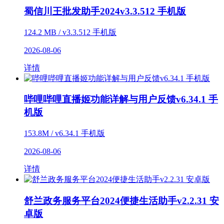
蜀信川王批发助手2024v3.3.512 手机版
124.2 MB / v3.3.512 手机版
2026-08-06
详情
哔哩哔哩直播姬功能详解与用户反馈v6.34.1 手
机版
153.8M / v6.34.1 手机版
2026-08-06
详情
舒兰政务服务平台2024便捷生活助手v2.2.31 安
卓版