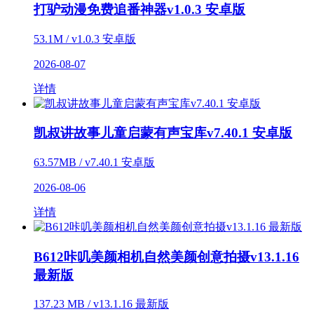
打驴动漫免费追番神器v1.0.3 安卓版
53.1M / v1.0.3 安卓版
2026-08-07
详情
凯叔讲故事儿童启蒙有声宝库v7.40.1 安卓版
63.57MB / v7.40.1 安卓版
2026-08-06
详情
B612咔叽美颜相机自然美颜创意拍摄v13.1.16
最新版
137.23 MB / v13.1.16 最新版