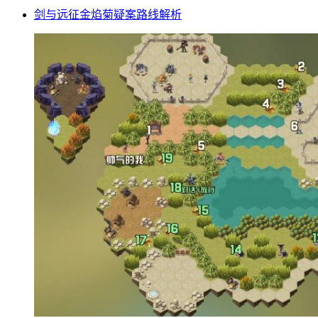
剑与远征金焰菊疑案路线解析