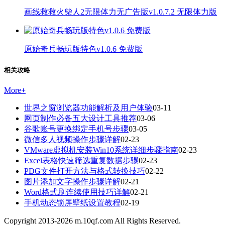
画线救救火柴人2无限体力无广告版v1.0.7.2 无限体力版
原始奇兵畅玩版特色v1.0.6 免费版
相关攻略
More
+
世界之窗浏览器功能解析及用户体验
03-11
网页制作必备五大设计工具推荐
03-06
谷歌账号更换绑定手机号步骤
03-05
微信多人视频操作步骤详解
02-23
VMware虚拟机安装Win10系统详细步骤指南
02-23
Excel表格快速筛选重复数据步骤
02-23
PDG文件打开方法与格式转换技巧
02-22
图片添加文字操作步骤详解
02-21
Word格式刷连续使用技巧详解
02-21
手机动态锁屏壁纸设置教程
02-19
Copyright 2013-
2026
m.10qf.com All Rights Reserved.