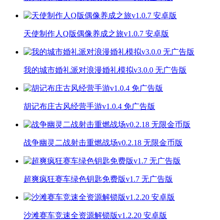
天使制作人Q版偶像养成之旅v1.0.7 安卓版
我的城市婚礼派对浪漫婚礼模拟v3.0.0 无广告版
胡记布庄古风经营手游v1.0.4 免广告版
战争幽灵二战射击重燃战场v0.2.18 无限金币版
超爽疯狂赛车绿色钥匙免费版v1.7 无广告版
沙滩赛车竞速全资源解锁版v1.2.20 安卓版