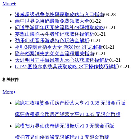
More
+
漫威超级战争兑换码获取攻略与入口指南
09-28
画中世界兑换码最新免费领取大全
01-22
问道手游周年庆宠物流风礼包码领取攻略
01-21
妄想山海临兵斗者印记获取途径解析
01-21
劲乐幻想音乐游戏特色玩法全解析
01-21
巫师3控制台指令大全 游戏代码汇总解析
01-21
隐秘档案消失的弟弟全流程通关指南
01-21
天涯明月刀手游凤舞九天心法获取途径解析
01-21
GTA5图拉尔多载具获取攻略 水下操作技巧解析
01-21
相关软件
More
+
疯狂收租婆金币房产经营大亨v1.0.35 无限金币版
横扫万界仙侠奇缘无限畅玩v1.0 无限金币版