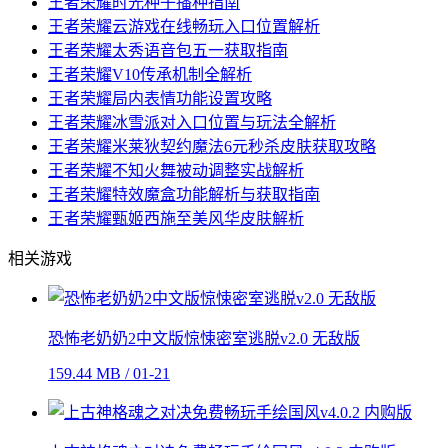
王者荣耀时光种子播种指南
王者荣耀云游戏在线畅玩入口位置解析
王者荣耀太秀语音包五一获取指南
王者荣耀V10传承机制全解析
王者荣耀局内表情功能设置攻略
王者荣耀冰雪派对入口位置与玩法全解析
王者荣耀米莱狄契约魔法6元秒杀皮肤获取攻略
王者荣耀不知火舞被动调整实战解析
王者荣耀特效魔盒功能解析与获取指南
王者荣耀甄姬西施至美风华皮肤解析
相关游戏
恐怖老奶奶2中文版惊悚密室逃脱v2.0 无敌版
159.44 MB / 01-21