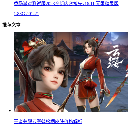
香肠派对测试服2023全新内容抢先v16.11 无限糖果版
1.83G / 01-21
推荐文章
王者荣耀云缨鹤松栖皮肤价格解析