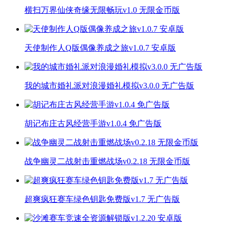
横扫万界仙侠奇缘无限畅玩v1.0 无限金币版
天使制作人Q版偶像养成之旅v1.0.7 安卓版
我的城市婚礼派对浪漫婚礼模拟v3.0.0 无广告版
胡记布庄古风经营手游v1.0.4 免广告版
战争幽灵二战射击重燃战场v0.2.18 无限金币版
超爽疯狂赛车绿色钥匙免费版v1.7 无广告版