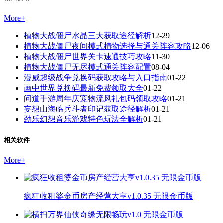
More
+
植物大战僵尸水晶三大获取途径解析
12-29
植物大战僵尸夜间模式植物选择与通关阵容攻略
12-06
植物大战僵尸世界关卡速通技巧攻略
11-30
植物大战僵尸无尽模式通关阵容配置
08-04
漫威超级战争兑换码获取攻略与入口指南
01-22
画中世界兑换码最新免费领取大全
01-22
问道手游周年庆宠物流风礼包码领取攻略
01-21
妄想山海临兵斗者印记获取途径解析
01-21
劲乐幻想音乐游戏特色玩法全解析
01-21
相关软件
More
+
疯狂收租婆金币房产经营大亨v1.0.35 无限金币版