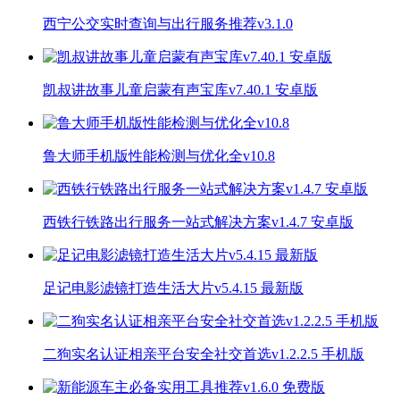
西宁公交实时查询与出行服务推荐v3.1.0
凯叔讲故事儿童启蒙有声宝库v7.40.1 安卓版
鲁大师手机版性能检测与优化全v10.8
西铁行铁路出行服务一站式解决方案v1.4.7 安卓版
足记电影滤镜打造生活大片v5.4.15 最新版
二狗实名认证相亲平台安全社交首选v1.2.2.5 手机版