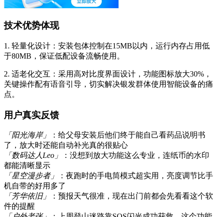
技术优势体现
1. 轻量化设计：安装包体控制在15MB以内，运行内存占用低
于80MB，保证低配设备流畅使用。
2. 适老化交互：采用高对比度界面设计，功能图标放大30%，
关键操作配有语音引导，切实解决银发群体使用智能设备的痛
点。
用户真实反馈
「阳光海岸」
：给父母安装后他们终于能自己看药品说明书
了，放大时还能自动补光真的很贴心
「数码达人Leo」
：没想到放大功能这么专业，连纸币的水印
都能清晰显示
「星空漫步者」
：夜跑时的手电筒模式超实用，亮度调节比手
机自带的好用多了
「芳华依旧」
：预报天气很准，现在出门前都会先看看这个软
件的提醒
「户外老张」
：上周登山迷路靠SOS闪光成功获救，这个功能