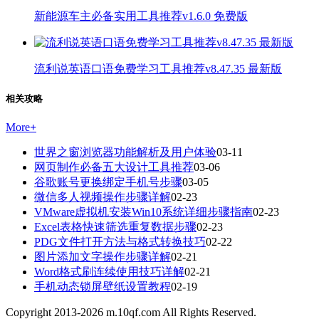
新能源车主必备实用工具推荐v1.6.0 免费版
流利说英语口语免费学习工具推荐v8.47.35 最新版
相关攻略
More
+
世界之窗浏览器功能解析及用户体验
03-11
网页制作必备五大设计工具推荐
03-06
谷歌账号更换绑定手机号步骤
03-05
微信多人视频操作步骤详解
02-23
VMware虚拟机安装Win10系统详细步骤指南
02-23
Excel表格快速筛选重复数据步骤
02-23
PDG文件打开方法与格式转换技巧
02-22
图片添加文字操作步骤详解
02-21
Word格式刷连续使用技巧详解
02-21
手机动态锁屏壁纸设置教程
02-19
Copyright 2013-
2026
m.10qf.com All Rights Reserved.