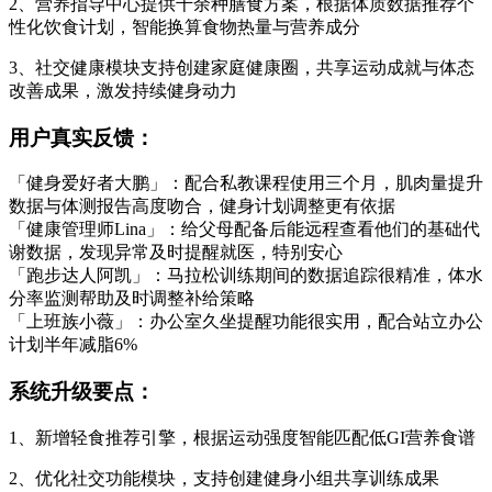
2、营养指导中心提供千余种膳食方案，根据体质数据推荐个
性化饮食计划，智能换算食物热量与营养成分
3、社交健康模块支持创建家庭健康圈，共享运动成就与体态
改善成果，激发持续健身动力
用户真实反馈：
「健身爱好者大鹏」：配合私教课程使用三个月，肌肉量提升
数据与体测报告高度吻合，健身计划调整更有依据
「健康管理师Lina」：给父母配备后能远程查看他们的基础代
谢数据，发现异常及时提醒就医，特别安心
「跑步达人阿凯」：马拉松训练期间的数据追踪很精准，体水
分率监测帮助及时调整补给策略
「上班族小薇」：办公室久坐提醒功能很实用，配合站立办公
计划半年减脂6%
系统升级要点：
1、新增轻食推荐引擎，根据运动强度智能匹配低GI营养食谱
2、优化社交功能模块，支持创建健身小组共享训练成果