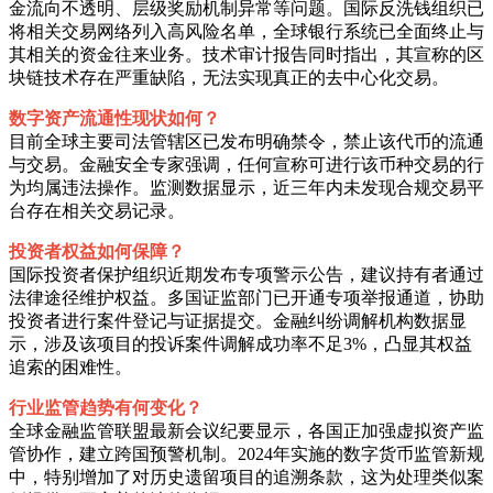
金流向不透明、层级奖励机制异常等问题。国际反洗钱组织已
将相关交易网络列入高风险名单，全球银行系统已全面终止与
其相关的资金往来业务。技术审计报告同时指出，其宣称的区
块链技术存在严重缺陷，无法实现真正的去中心化交易。
数字资产流通性现状如何？
目前全球主要司法管辖区已发布明确禁令，禁止该代币的流通
与交易。金融安全专家强调，任何宣称可进行该币种交易的行
为均属违法操作。监测数据显示，近三年内未发现合规交易平
台存在相关交易记录。
投资者权益如何保障？
国际投资者保护组织近期发布专项警示公告，建议持有者通过
法律途径维护权益。多国证监部门已开通专项举报通道，协助
投资者进行案件登记与证据提交。金融纠纷调解机构数据显
示，涉及该项目的投诉案件调解成功率不足3%，凸显其权益
追索的困难性。
行业监管趋势有何变化？
全球金融监管联盟最新会议纪要显示，各国正加强虚拟资产监
管协作，建立跨国预警机制。2024年实施的数字货币监管新规
中，特别增加了对历史遗留项目的追溯条款，这为处理类似案