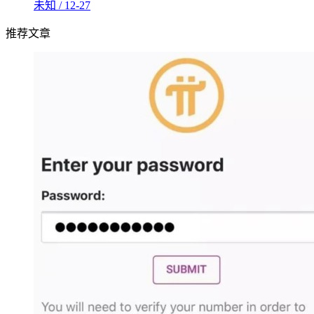
未知 / 12-27
推荐文章