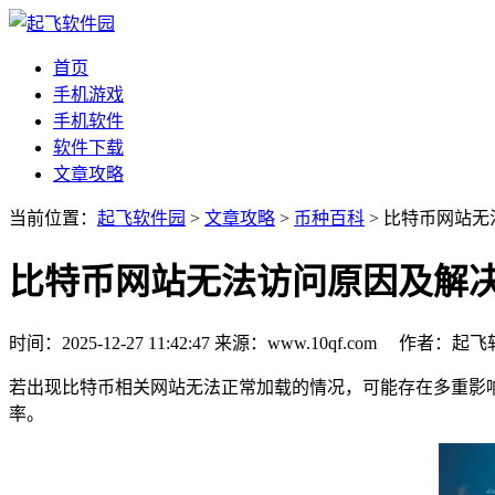
首页
手机游戏
手机软件
软件下载
文章攻略
当前位置：
起飞软件园
>
文章攻略
>
币种百科
> 比特币网站
比特币网站无法访问原因及解
时间：2025-12-27 11:42:47
来源：www.10qf.com
作者：起
若出现比特币相关网站无法正常加载的情况，可能存在多重影
率。