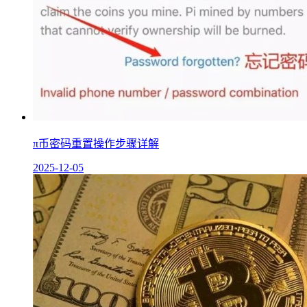
π币密码重置操作步骤详解
2025-12-05