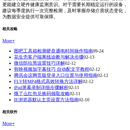
更能建立硬件健康监测意识。对于需要长期稳定运行的设备，
建议每季度执行一次完整检测，及时掌握存储介质状态变化，
为数据安全提供可靠保障。
相关攻略
More
+
图吧工具箱检测硬盘通电时间操作指南
09-24
花生壳客户端离线诊断与解决步骤
02-13
微信防拉黑设置技巧详解
02-12
剪映视频加字幕技巧 自动配文字教程
02-12
腾讯会议网页版登录入口位置与使用指南
02-12
FLV转MP4格式高效转换方法详解
02-12
iPad屏幕录制详细步骤解析
02-11
饿了么红包兑换码领取攻略
02-11
IE浏览器默认主页设置方法指南
02-10
相关软件
More
+