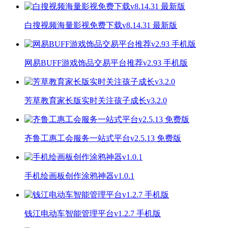
白搜视频海量影视免费下载v8.14.31 最新版
网易BUFF游戏饰品交易平台推荐v2.93 手机版
芳草教育家长版实时关注孩子成长v3.2.0
齐鲁工惠工会服务一站式平台v2.5.13 免费版
手机绘画板创作涂鸦神器v1.0.1
钱江电动车智能管理平台v1.2.7 手机版