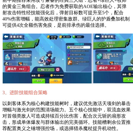
前中期推荐采用攻守兼备的经典三人组：忍者+绿巨人+牧师
的黄金三角组合。忍者作为免费获取的AOE输出核心，其弹
射攻击特性经技能强化后，弹射目标数可提升至5个，配合
40%伤害增幅，能高效处理密集敌群。绿巨人的护盾叠加机制
可提供4次全额伤害免疫，是前排承伤的最佳选择。
3、进阶技能组合策略
以刺客体系为核心构建技能树时，建议优先激活天项剑的暴击
增幅与激光剑的范围清场能力。五个核心技能中，双流血效果
对首领类敌人可造成持续百分比伤害，配合次元斩的扇形攻
击，形成单体爆发与群体输出的完美循环。技能槽剩余位置推
荐配置奥义之锤增强控场，或选择猎杀魔杖提升机动性。