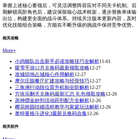
掌握上述核心要领后，可灵活调整阵容应对不同关卡机制。后
期解锁高阶角色后，建议保留核心战术框架，逐步替换单体输
出位，构建更全面的战斗体系。持续关注版本更新内容，及时
优化技能组合策略，方能在不断升级的挑战中保持竞争优势。
相关攻略
More
+
小鸡舰队出击新手必读攻略技巧全解析
11-01
暖雪手游12月兑换码最新领取攻略
12-27
攻城掠地占城核心作用解析
12-27
摩尔庄园餐厅扩建攻略与经营技巧
12-27
三角洲行动段位晋升机制全阶解析
12-27
方块乐翻天兑换码最新汇总 礼包领取攻略
12-26
原神熠金妙剂活动药剂配方全解析
12-26
樱花校园结婚流程教学与家庭玩法解析
12-26
奥特曼格斗进化3最新兑换码合集
12-26
相关软件