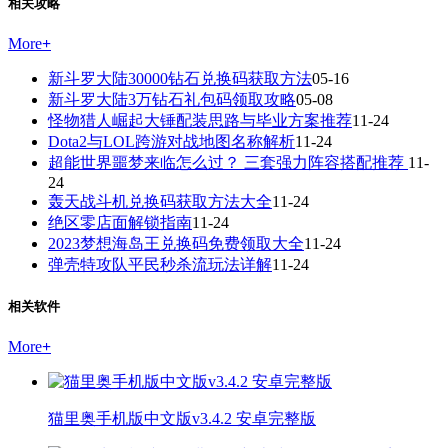
相关攻略
More
+
新斗罗大陆30000钻石兑换码获取方法
05-16
新斗罗大陆3万钻石礼包码领取攻略
05-08
怪物猎人崛起大锤配装思路与毕业方案推荐
11-24
Dota2与LOL跨游对战地图名称解析
11-24
超能世界噩梦来临怎么过？ 三套强力阵容搭配推荐
11-
24
轰天战斗机兑换码获取方法大全
11-24
绝区零店面解锁指南
11-24
2023梦想海岛王兑换码免费领取大全
11-24
弹壳特攻队平民秒杀流玩法详解
11-24
相关软件
More
+
猫里奥手机版中文版v3.4.2 安卓完整版