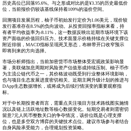
历史高位已回落95.6%。与之形成对比的是¥3.35的历史最低价
位，当前报价仍较该基线保持着109%的溢价空间。
回溯项目发展历程，柚子币初始发行定价为1.06美元，现价较
发行基准存在8.5%的负向波动。从投资回报率指标来看，持
有者平均收益率为-8.11%，这一数据反映出近期市场环境下该
资产面临的价值回归压力。技术面显示价格持续在关键支撑位
附近徘徊，MACD指标呈现死叉形态，布林带开口收窄预示
即将到来的方向选择。
市场分析师指出，当前加密货币市场整体受宏观政策影响显
著，美联储加息周期对风险资产估值形成持续压制。柚子币作
为主流公链代币之一，其价格波动既受到行业整体环境影响，
也与项目生态发展进度密切相关。近期主网升级计划的推进与
DApp生态数据增长，或将成为后续行情演变的重要观察指
标。
对于中长期投资者而言，需重点关注项目方技术路线图实施情
况以及链上活跃地址数等核心数据变化。短期交易者则需密切
留意7元人民币整数关口的争夺情况，该价位既是心理支撑
位，也是多空双方博弈的关键技术点位。建议市场参与者结合
自身风险承受能力，合理规划投资策略。