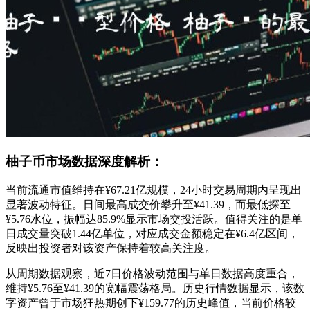
柚子币市场数据深度解析：
当前流通市值维持在¥67.21亿规模，24小时交易周期内呈现出
显著波动特征。日间最高成交价攀升至¥41.39，而最低探至
¥5.76水位，振幅达85.9%显示市场交投活跃。值得关注的是单
日成交量突破1.44亿单位，对应成交金额稳定在¥6.4亿区间，
反映出投资者对该资产保持着较高关注度。
从周期数据观察，近7日价格波动范围与单日数据高度重合，
维持¥5.76至¥41.39的宽幅震荡格局。历史行情数据显示，该数
字资产曾于市场狂热期创下¥159.77的历史峰值，当前价格较