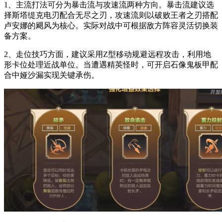
1、主流打法可分为暴击流与攻速流两种方向。暴击流建议选
择斯塔缇克电刃配合无尽之刃，攻速流则以破败王者之刃搭配
卢安娜的飓风为核心。实际对战中可根据敌方阵容灵活切换装
备方案。
2、走位技巧方面，建议采用Z型移动规避远程攻击，利用地
形卡位处理近战单位。当遭遇精英怪时，可开启石像鬼板甲配
合中娅沙漏实现关键承伤。