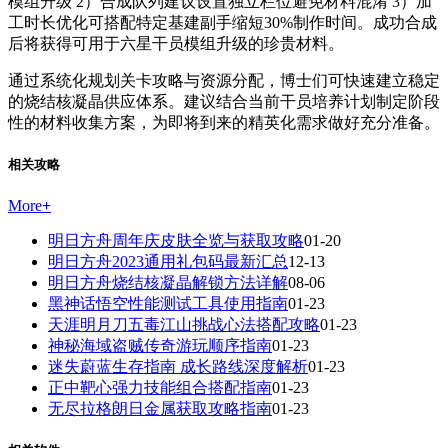
模组升级 2）合成队列建议设置独立栏位避免材料混淆 3）加
工时长优化可搭配特定基建副手缩短30%制作时间。成功合成
后将获得可用于六星干员模组升级的珍贵材料。
通过系统化规划关卡攻略与资源分配，博士们可快速建立稳定
的烧结核凝晶供应体系。建议结合当前干员培养计划制定阶段
性的材料收集方案，为即将到来的精英化需求做好充分准备。
相关攻略
More
+
明日方舟周年庆皮肤全览与获取攻略
01-20
明日方舟2023通用礼包码最新汇总
12-13
明日方舟烧结核凝晶解锁方法详解
08-06
黑神话悟空性能测试工具使用指南
01-23
天涯明月刀五毒江山挑战心法搭配攻略
01-23
神秘海域盗贼传奇游玩顺序指南
01-23
迷失蔚蓝生存指南 成长路线深度解析
01-23
正中靶心强力技能组合搭配指南
01-23
无尽拉格朗日金属获取攻略指南
01-23