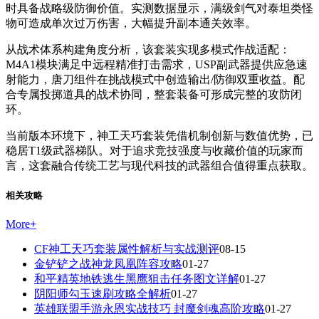
时具备战略级防御价值。实测数据显示，满级剑气对泰坦类怪
物可造成单次过万伤害，大幅提升副本通关效率。
从战术体系构建角度分析，该套装实现多模式作战适配：
M4A1模块满足中远程精准打击需求，USP副武器提供应急速
射能力，唐刀组件在挑战模式中创造输出/防御双重收益。配
合专属投掷道具的战术协同，整套装备可形成完整的攻防闭
环。
当前版本环境下，神工天巧套装凭借机制创新与数值优势，已
稳居T1级武器梯队。对于追求竞技强度与收藏价值的玩家而
言，这套融合传统工艺与现代科技的武器组合值得重点获取。
相关攻略
More
+
CF神工天巧套装属性解析与实战测评
08-15
金铲铲之战神龙凤凰阵容攻略
01-27
和平精英地铁逃生黑鹰狙击任务图文详解
01-27
阴阳师勾玉速刷攻略全解析
01-27
英雄联盟手游永恩实战技巧 封魔剑魂高阶攻略
01-27