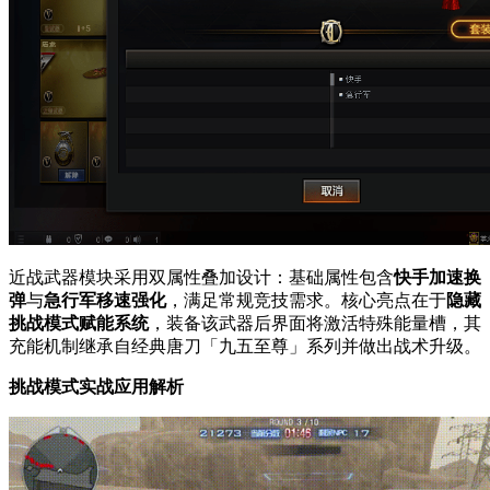
近战武器模块采用双属性叠加设计：基础属性包含
快手加速换
弹
与
急行军移速强化
，满足常规竞技需求。核心亮点在于
隐藏
挑战模式赋能系统
，装备该武器后界面将激活特殊能量槽，其
充能机制继承自经典唐刀「九五至尊」系列并做出战术升级。
挑战模式实战应用解析