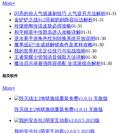
More
+
闪亮的你人气值速刷技巧 人气提升方法解析
01-31
金铲铲之战S12芬妮奶妈阵容玩法解析
01-31
玲珑密阁传说皮肤必得攻略
01-31
和平精英中传群岛进入攻略详解
01-31
逆水寒手游角色性别转换系统开放说明
01-30
魔界战记7全成就解锁条件及奖杯攻略
01-30
我的世界村庄定位技巧与实战指南
01-30
王者荣耀少管我语音领取方法详解
01-30
魔法启示录最强阵容搭配 全流派组合解析
01-30
相关软件
More
+
毁灭战士2地狱激战重装免费v1.0.11 无敌版
我的安吉拉2萌宠互动新v2.0.0.5 2023版