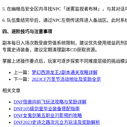
5. 在幽暗岛安全区内寻找NPC「迷雾监视者布林」，与其
6. 队伍集结完毕后，通过NPC左侧传送阵进入备战区。此
四、进阶技巧与注意事项
副本每日入场次数受疲劳值系统限制，建议优先使用增益药剂
专属史诗装备，建议定期清理副本CD获取资源。
掌握上述操作要点后，玩家可逐步探索不同难度层级的挑战模
上一篇：
梦幻西游龙王2副本通关攻略详解
下一篇：
2023CF万圣节活动地址及奖励全览
相关文章
DNF怪兽向前飞玩法攻略与奖励详解
DNF105级剑皇毕业装备搭配指南
DNF女鬼剑第五职业刃影预约攻略
DNF2023史诗之路次元立方玩法及奖励解析