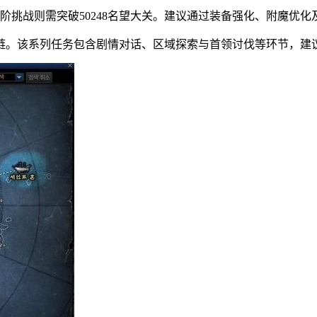
，高阶挑战则需突破50248名望大关。建议通过装备强化、附魔优
务链。该系列任务包含剧情对话、区域探索与首领讨伐等环节，建