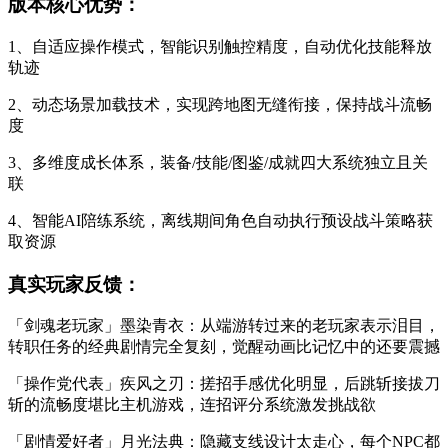
版本核心优势：
1、自适应操作模式，智能识别触控精度，自动优化技能释放
轨迹
2、动态场景加载技术，实现跨地图无缝衔接，保持战斗流畅
度
3、多维度成长体系，装备/技能/图鉴/成就四大系统独立且关
联
4、智能AI陪练系统，离线期间角色自动执行预设战斗策略获
取资源
真实玩家反馈：
「剑魂老玩家」墨染青衣：从端游转过来的老玩家表示泪目，
转职任务的经典剧情完全复刻，觉醒动画比记忆中的还要震撼
「操作党代表」疾风之刃：搓招手感优化明显，后跳斩接拔刀
斩的流畅度堪比主机游戏，连招评分系统激发挑战欲
「剧情爱好者」月光法典：隐藏支线设计太走心，每个NPC都