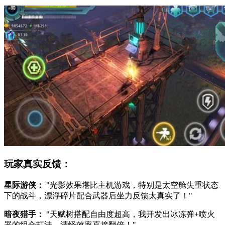
玩家真实反馈：
星际游侠：
"光影效果堪比主机游戏，特别是太空舱失重状态
下的战斗，漂浮碎片配合武器后坐力反馈太真实了！"
暗夜猎手：
"天赋树搭配自由度超高，我开发出冰冻弹+喷火
器的组合打法，清怪效率直接翻倍！"