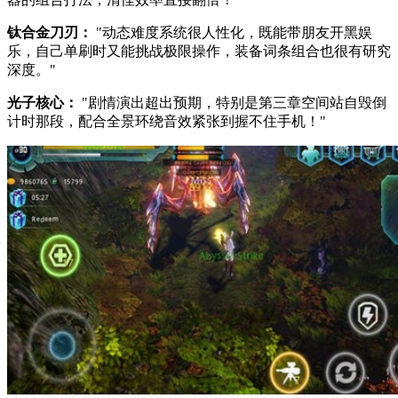
钛合金刀刃：
"动态难度系统很人性化，既能带朋友开黑娱
乐，自己单刷时又能挑战极限操作，装备词条组合也很有研究
深度。"
光子核心：
"剧情演出超出预期，特别是第三章空间站自毁倒
计时那段，配合全景环绕音效紧张到握不住手机！"