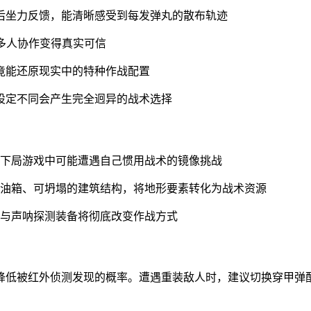
后坐力反馈，能清晰感受到每发弹丸的散布轨迹
多人协作变得真实可信
竟能还原现实中的特种作战配置
设定不同会产生完全迥异的战术选择
在下局游戏中可能遭遇自己惯用战术的镜像挑战
辆油箱、可坍塌的建筑结构，将地形要素转化为战术资源
野与声呐探测装备将彻底改变作战方式
降低被红外侦测发现的概率。遭遇重装敌人时，建议切换穿甲弹配