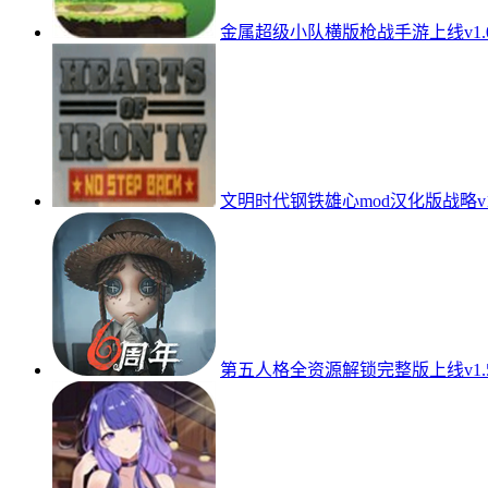
金属超级小队横版枪战手游上线v1.0.0
文明时代钢铁雄心mod汉化版战略v1
第五人格全资源解锁完整版上线v1.5