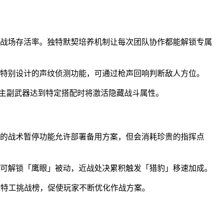
响战场存活率。独特默契培养机制让每次团队协作都能解锁专属
。特别设计的声纹侦测功能，可通过枪声回响判断敌人方位。
，当主副武器达到特定搭配时将激活隐藏战斗属性。
创的战术暂停功能允许部署备用方案，但会消耗珍贵的指挥点
头可解锁「鹰眼」被动，近战处决累积触发「猎豹」移速加成。
球特工挑战榜，促使玩家不断优化作战方案。