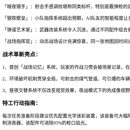
「暗夜猎手」：射击手感调校堪称同类标杆，特别是霰弹枪的
「钢铁壁垒」：小队指挥系统超出预期，AI队友的智能程度让
「弹道艺术家」：武器改装系统令人沉迷，通过不同配件组合
「战场指挥官」：动态战场设计充满惊喜，同一张地图因时间
战术革新亮点：
1、首创「战场记忆」系统，玩家的作战习惯会被场景记录，
2、环境破坏机制贯穿全局，可射击的煤气管道、可引爆的车
3、昼夜交替系统不仅改变视觉效果，夜战模式下的热成像视
特工行动指南：
每次任务准备阶段建议优先配置光学迷彩装置，该装备可大幅
制消音器，该配件可消除95%的枪口焰光。