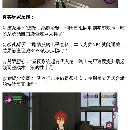
真实玩家反馈：
@樱花落：
"连招手感超流畅，和闺蜜组队刷副本超欢乐！时
装系统能自由染色这点太棒了"
@暗夜猎手：
"剧情反转出乎意料，本以为救NPC就能通关，
结果触发隐藏BOSS战太刺激了"
@机甲甜心：
"昼夜系统超有代入感，晚上丧尸速度提升后必
须调整战术，策略性十足"
@剑道少女葵：
"武器打击感做得很扎实，特别是太刀居合斩
的特效简直帅炸"