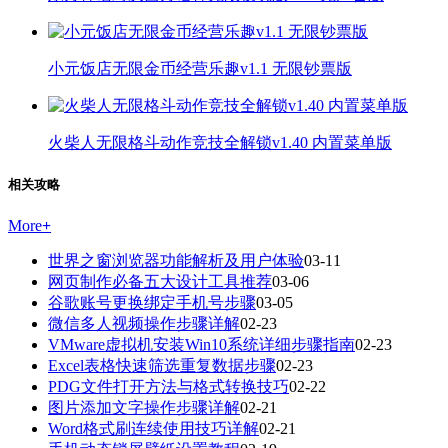
小元饭店无限金币经营乐趣v1.1 无限钞票版
火柴人无限格斗动作竞技全解锁v1.40 内置菜单版
相关攻略
More
+
世界之窗浏览器功能解析及用户体验
03-11
网页制作必备五大设计工具推荐
03-06
谷歌账号更换绑定手机号步骤
03-05
微信多人视频操作步骤详解
02-23
VMware虚拟机安装Win10系统详细步骤指南
02-23
Excel表格快速筛选重复数据步骤
02-23
PDG文件打开方法与格式转换技巧
02-22
图片添加文字操作步骤详解
02-21
Word格式刷连续使用技巧详解
02-21