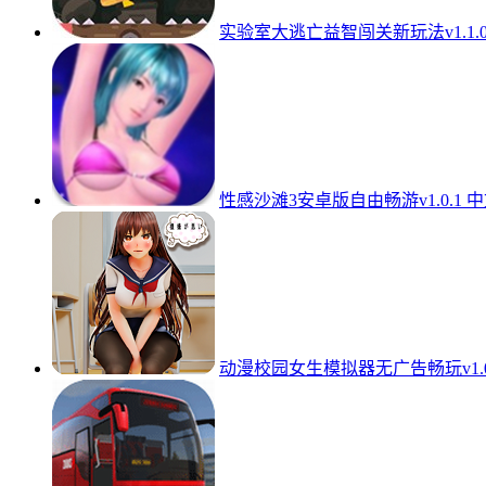
实验室大逃亡益智闯关新玩法v1.1.
性感沙滩3安卓版自由畅游v1.0.1 
动漫校园女生模拟器无广告畅玩v1.0