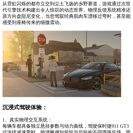
从霓虹闪烁的都市立交到尘土飞扬的乡野赛道，游戏通过次世
代引擎技术构建出令人惊叹的动态世界。物理反馈系统精准还
原方向盘阻尼变化，当您驾驭经典肌肉车漂移过弯时，甚至能
感受到座椅传来的细微震动。
沉浸式驾驶体验：
1、真实物理交互系统：
每辆车都具备独立悬挂参数与动力曲线，驾驶保时捷911 GT3
过连续减速带时，能清晰感知前轮与后轮的不同弹跳反馈，雨