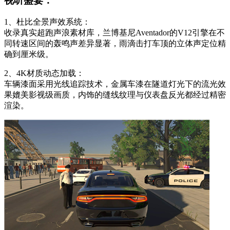
视听盛宴：
1、杜比全景声效系统：
收录真实超跑声浪素材库，兰博基尼Aventador的V12引擎在不
同转速区间的轰鸣声差异显著，雨滴击打车顶的立体声定位精
确到厘米级。
2、4K材质动态加载：
车辆漆面采用光线追踪技术，金属车漆在隧道灯光下的流光效
果媲美影视级画质，内饰的缝线纹理与仪表盘反光都经过精密
渲染。