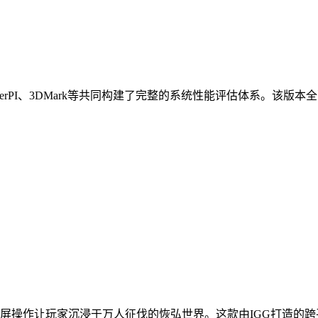
perPI、3DMark等共同构建了完整的系统性能评估体系。该版本全面兼容
屏操作让玩家沉浸于万人征伐的恢弘世界。这款由IGG打造的跨