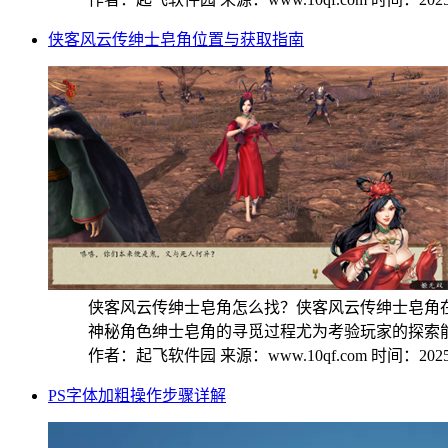
侠客风云传绅士皂角位置与获取指南
侠客风云传绅士皂角怎么找？侠客风云传绅士皂角
神秘角色绅士皂角的寻觅过程尤为考验玩家的探索能力
作者：起飞软件园
来源：www.10qf.com
时间：2025-
PS字体加粗操作步骤详解