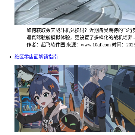
如何获取轰天战斗机兑换码？近期备受期待的飞行
逼真驾驶舱模拟体验，更设置了多样化的战机培养..
作者：起飞软件园
来源：www.10qf.com
时间：2025-
绝区零店面解锁指南