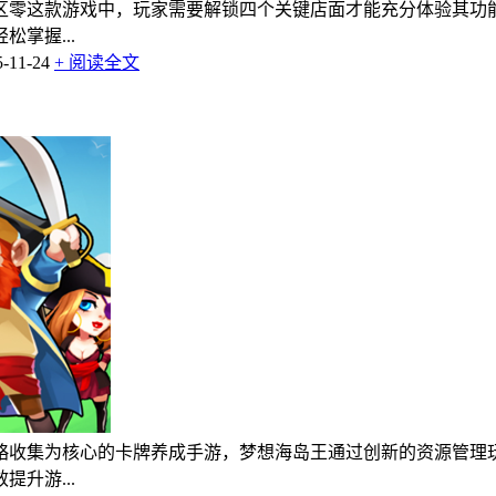
区零这款游戏中，玩家需要解锁四个关键店面才能充分体验其功
掌握...
11-24
+ 阅读全文
策略收集为核心的卡牌养成手游，梦想海岛王通过创新的资源管
升游...