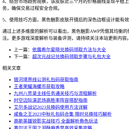
4、结合市场趋势观察，该皮肤近三个月的价格曲线呈现平稳
务，确保交易过程安全合规。
5、使用技巧方面，黑色魅影皮肤开镜后的深色边框设计能有
通过上述多维度的解析可以看出，黑色魅影AWP凭借其均衡
注。更多游戏深度解析与装备评测，请持续关注本站更新内容
上一篇：
依露希尔星晓兑换码领取方法与大全
下一篇：
超次元战记兑换码领取步骤与礼包大全
相关文章
银河境界线公测礼包码获取指南
王者荣耀海螺币获取攻略
九州八荒录主线任务通关技巧与流程解析
时空边际演武场高胜率阵容搭配指南
艾尔多战记2023兑换码使用方法详解
咸鱼之王2023中秋礼包码合集 限时兑换技巧解析
高能英雄锐影实战技巧 全面解析角色玩法
塞尔达王国之泪酥麻香草高效采集攻略