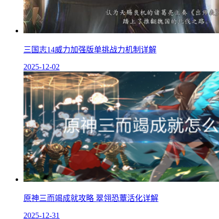
三国志14威力加强版单挑战力机制详解
2025-12-02
原神三而竭成就攻略 翠翎恐蕈活化详解
2025-12-31