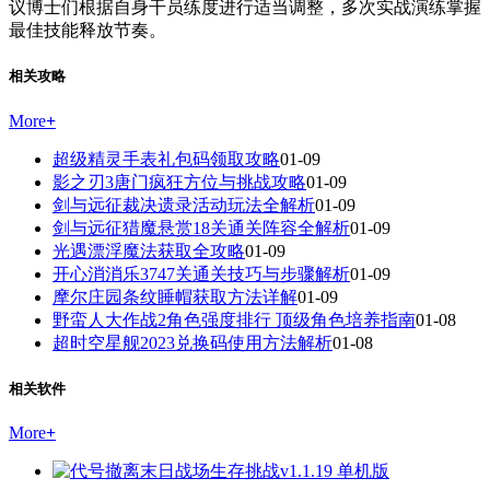
议博士们根据自身干员练度进行适当调整，多次实战演练掌握
最佳技能释放节奏。
相关攻略
More
+
超级精灵手表礼包码领取攻略
01-09
影之刃3唐门疯狂方位与挑战攻略
01-09
剑与远征裁决遗录活动玩法全解析
01-09
剑与远征猎魔悬赏18关通关阵容全解析
01-09
光遇漂浮魔法获取全攻略
01-09
开心消消乐3747关通关技巧与步骤解析
01-09
摩尔庄园条纹睡帽获取方法详解
01-09
野蛮人大作战2角色强度排行 顶级角色培养指南
01-08
超时空星舰2023兑换码使用方法解析
01-08
相关软件
More
+