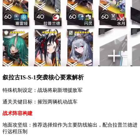
叙拉古IS-S-1突袭核心要素解析
特殊机制设定：战场将刷新增援敌军
通关关键目标：摧毁两辆机动战车
战术阵容构建
地面攻坚组：推荐选择煌作为主要防线输出，配合拉普兰德进
行远程压制