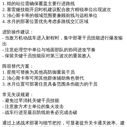
1. 煌的站位需确保覆盖主要行进路线
2. 塞雷娅技能开启时机建议配合敌方精锐单位出现波次
3. 浊心斯卡蒂的领域范围要兼顾前线与远程单位
4. 水月的部署位置优先考虑多路线交汇区域
进阶操作建议：
- 当敌方机动战车进入射程时，集中部署干员技能进行爆发输
出
- 注意处理空中单位与地面部队的协同进攻节奏
- 保留关键干员技能应对第三波次的重装敌人
阵容替代方案：
1. 星熊可替换为其他高防御重装干员
2. 浊心斯卡蒂可用其他群体辅助角色替代
3. 水月位置可部署任意具备范围杀伤能力的干员
常见失误规避：
- 避免过早消耗关键干员技能
- 注意敌方术士单位的集火攻击
- 战车行进至最后防线前务必完成击破
通过上述战术部署与细节把控，可显著提升关卡通关效率。建