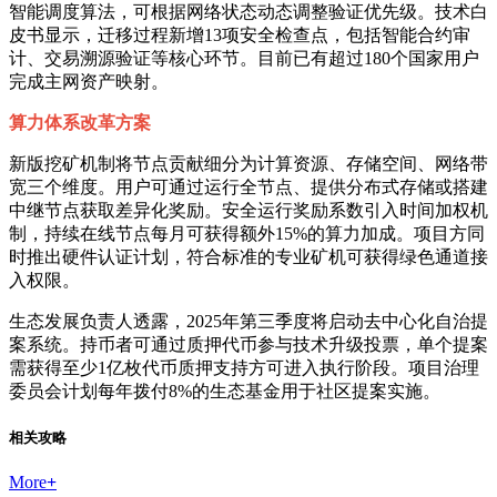
智能调度算法，可根据网络状态动态调整验证优先级。技术白
皮书显示，迁移过程新增13项安全检查点，包括智能合约审
计、交易溯源验证等核心环节。目前已有超过180个国家用户
完成主网资产映射。
算力体系改革方案
新版挖矿机制将节点贡献细分为计算资源、存储空间、网络带
宽三个维度。用户可通过运行全节点、提供分布式存储或搭建
中继节点获取差异化奖励。安全运行奖励系数引入时间加权机
制，持续在线节点每月可获得额外15%的算力加成。项目方同
时推出硬件认证计划，符合标准的专业矿机可获得绿色通道接
入权限。
生态发展负责人透露，2025年第三季度将启动去中心化自治提
案系统。持币者可通过质押代币参与技术升级投票，单个提案
需获得至少1亿枚代币质押支持方可进入执行阶段。项目治理
委员会计划每年拨付8%的生态基金用于社区提案实施。
相关攻略
More
+