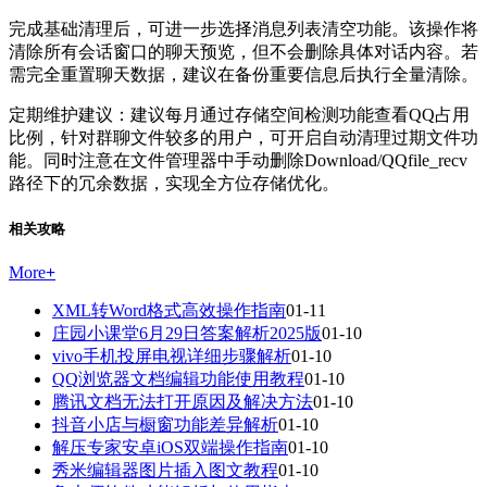
完成基础清理后，可进一步选择消息列表清空功能。该操作将
清除所有会话窗口的聊天预览，但不会删除具体对话内容。若
需完全重置聊天数据，建议在备份重要信息后执行全量清除。
定期维护建议：建议每月通过存储空间检测功能查看QQ占用
比例，针对群聊文件较多的用户，可开启自动清理过期文件功
能。同时注意在文件管理器中手动删除Download/QQfile_recv
路径下的冗余数据，实现全方位存储优化。
相关攻略
More
+
XML转Word格式高效操作指南
01-11
庄园小课堂6月29日答案解析2025版
01-10
vivo手机投屏电视详细步骤解析
01-10
QQ浏览器文档编辑功能使用教程
01-10
腾讯文档无法打开原因及解决方法
01-10
抖音小店与橱窗功能差异解析
01-10
解压专家安卓iOS双端操作指南
01-10
秀米编辑器图片插入图文教程
01-10