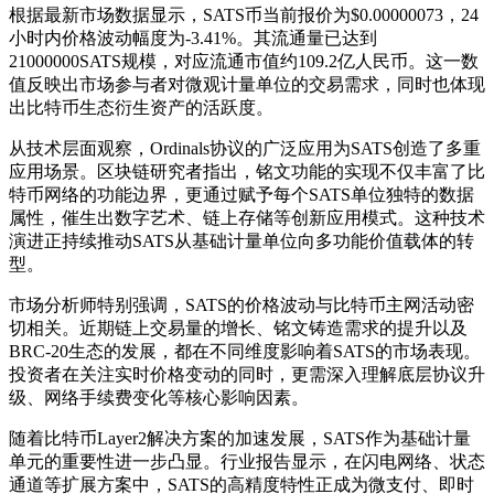
根据最新市场数据显示，SATS币当前报价为$0.00000073，24
小时内价格波动幅度为-3.41%。其流通量已达到
21000000SATS规模，对应流通市值约109.2亿人民币。这一数
值反映出市场参与者对微观计量单位的交易需求，同时也体现
出比特币生态衍生资产的活跃度。
从技术层面观察，Ordinals协议的广泛应用为SATS创造了多重
应用场景。区块链研究者指出，铭文功能的实现不仅丰富了比
特币网络的功能边界，更通过赋予每个SATS单位独特的数据
属性，催生出数字艺术、链上存储等创新应用模式。这种技术
演进正持续推动SATS从基础计量单位向多功能价值载体的转
型。
市场分析师特别强调，SATS的价格波动与比特币主网活动密
切相关。近期链上交易量的增长、铭文铸造需求的提升以及
BRC-20生态的发展，都在不同维度影响着SATS的市场表现。
投资者在关注实时价格变动的同时，更需深入理解底层协议升
级、网络手续费变化等核心影响因素。
随着比特币Layer2解决方案的加速发展，SATS作为基础计量
单元的重要性进一步凸显。行业报告显示，在闪电网络、状态
通道等扩展方案中，SATS的高精度特性正成为微支付、即时