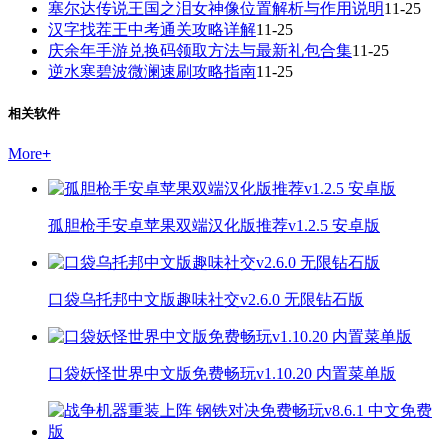
塞尔达传说王国之泪女神像位置解析与作用说明
11-25
汉字找茬王中考通关攻略详解
11-25
庆余年手游兑换码领取方法与最新礼包合集
11-25
逆水寒碧波微澜速刷攻略指南
11-25
相关软件
More
+
孤胆枪手安卓苹果双端汉化版推荐v1.2.5 安卓版
口袋乌托邦中文版趣味社交v2.6.0 无限钻石版
口袋妖怪世界中文版免费畅玩v1.10.20 内置菜单版