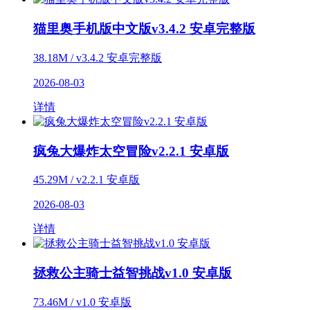
猫里奥手机版中文版v3.4.2 安卓完整版
38.18M / v3.4.2 安卓完整版
2026-08-03
详情
疯兔大爆炸太空冒险v2.2.1 安卓版
45.29M / v2.2.1 安卓版
2026-08-03
详情
拯救公主骑士益智挑战v1.0 安卓版
73.46M / v1.0 安卓版