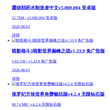
露缇耶药水制造者中文v5.000.004 安卓版
52.76M / v5.000.004 安卓版
2026-08-03
详情
暗影格斗3暗影世界巅峰之战v1.33.9 免广告版
1.62 GB / v1.33.9 免广告版
2026-08-03
详情
侏罗纪方块世界免费畅玩版v4.2.4 无限钻石版
90.74 MB / v4.2.4 无限钻石版