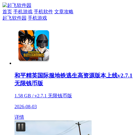
首页
手机游戏
手机软件
文章攻略
起飞软件园
手机游戏
和平精英国际服地铁逃生高资源版本上线v2.7.1
无限钱币版
1.58 GB / v2.7.1 无限钱币版
2026-08-03
详情