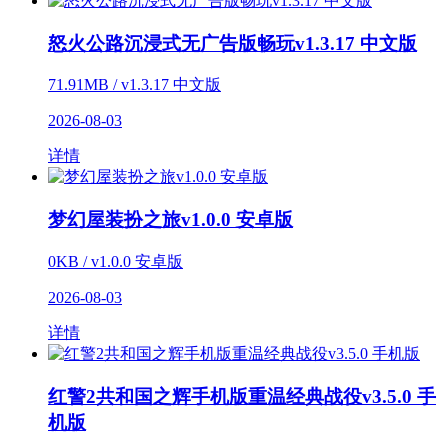
怒火公路沉浸式无广告版畅玩v1.3.17 中文版
71.91MB / v1.3.17 中文版
2026-08-03
详情
梦幻屋装扮之旅v1.0.0 安卓版
0KB / v1.0.0 安卓版
2026-08-03
详情
红警2共和国之辉手机版重温经典战役v3.5.0 手
机版