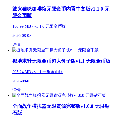
篝火猫咪咖啡馆无限金币内置中文版v1.1.0 无
限金币版
186.99 MB / v1.1.0 无限金币版
2026-08-03
详情
掘地求升无限金币超大锤子版v1.1 无限金币版
205.24 MB / v1.1 无限金币版
2026-08-03
详情
全面战争模拟器无限资源完整版v1.0.0 无限钻
石版