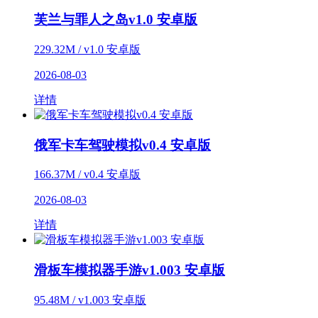
芙兰与罪人之岛v1.0 安卓版
229.32M / v1.0 安卓版
2026-08-03
详情
俄军卡车驾驶模拟v0.4 安卓版
166.37M / v0.4 安卓版
2026-08-03
详情
滑板车模拟器手游v1.003 安卓版
95.48M / v1.003 安卓版