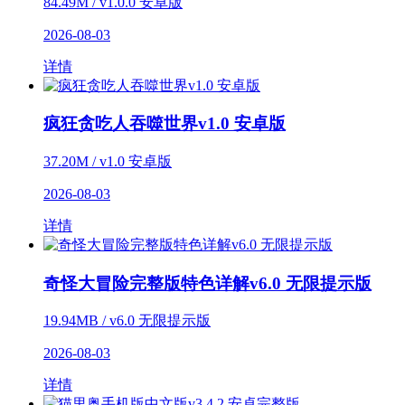
84.49M / v1.0.0 安卓版
2026-08-03
详情
疯狂贪吃人吞噬世界v1.0 安卓版
37.20M / v1.0 安卓版
2026-08-03
详情
奇怪大冒险完整版特色详解v6.0 无限提示版
19.94MB / v6.0 无限提示版
2026-08-03
详情