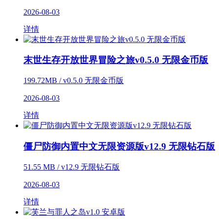
2026-08-03
详情
末世生存开放世界冒险之旅v0.5.0 无限金币版
199.72MB / v0.5.0 无限金币版
2026-08-03
详情
僵尸防御内置中文无限资源版v12.9 无限钻石版
51.55 MB / v12.9 无限钻石版
2026-08-03
详情