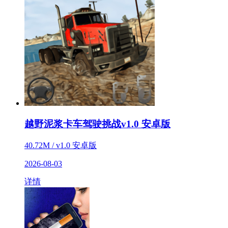
越野泥浆卡车驾驶挑战v1.0 安卓版
40.72M / v1.0 安卓版
2026-08-03
详情