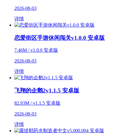
2026-08-03
详情
恋爱街区手游休闲闯关v1.0.0 安卓版
7.46M / v1.0.0 安卓版
2026-08-03
详情
飞翔的企鹅2v1.1.5 安卓版
82.93M / v1.1.5 安卓版
2026-08-03
详情