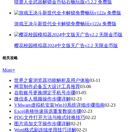
猎鹿人全武器解锁金币钻石畅玩版v5.2.2 免费版
游戏王决斗新世代全卡解锁免费畅玩v122a 免费版
樱花校园模拟器2024中文版无广告v2.2 无限金币版
相关攻略
More
+
世界之窗浏览器功能解析及用户体验
03-11
网页制作必备五大设计工具推荐
03-06
谷歌账号更换绑定手机号步骤
03-05
微信多人视频操作步骤详解
02-23
VMware虚拟机安装Win10系统详细步骤指南
02-23
Excel表格快速筛选重复数据步骤
02-23
PDG文件打开方法与格式转换技巧
02-22
图片添加文字操作步骤详解
02-21
Word格式刷连续使用技巧详解
02-21