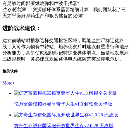
有足够时间部署燃烧弹和声波干扰器"
生存规划师：
"资源循环体系需要精细计算，我们团队花了三
天才平衡好弹药生产和粮食储备的比例"
进阶战术建议：
建立前哨站时推荐选择交通枢纽区域，既能监控尸群迁徙路
线，又可作为物资中转站。培养侦察兵时建议侧重潜行和地形
分析能力，高阶侦察组能标记特殊变异体弱点。当基地发展到
三级规模时，务必建立双回路供电系统防范突发停电危机。
相关软件
More
+
亿万富豪模拟器畅享奢华人生v1.3 解锁全关卡版
方舟生存进化国际服开放世界生存v2.0.28 无敌版