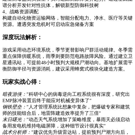
谱分析开发针对性抗体，解锁新型防御科技树
4、战略资源调配
构建自动化物资运输网络，智能分配电力、净水、医疗等关键
资源。遭遇突发危机时可启动应急储备方案
深度玩法解析：
游戏采用动态环境系统，季节更替影响尸群活动规律。冬季需
重点保障供暖系统，雨季则要防范电路故障风险。通过建立卫
星通讯站，可提前48小时预判大规模尸潮动向。基地扩展需平
衡防御半径与资源消耗，建议采用蜂窝式模块化建造方案。
玩家实战心得：
暗夜游侠：
"科研中心的病毒逆向工程系统很有深度，研究出
EMP脉冲装置后终于能应对机械变异体了"
钢铁壁垒：
"人才管理系统比想象中复杂，把爆破专家和建筑
师的技能组合后，地雷阵建造效率提升了三倍"
末日曙光：
"动态天气系统增加了策略维度，暴雨天必须启动
备用发电机维持电磁屏障，这种细节设计很真实"
战术分析师：
"建议优先升级雷达站，提前预判尸潮方向后，