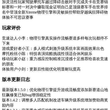
加灵活性玩家驾驶摩托车越过障碍击败对手完成关卡在竞赛锦
标赛和一对一对决中赚取现金证明自己是顶级赛车手在世界排
名中登顶全新Xtreme物理引擎和灵敏操控帮助穿越疯狂障碍物
体验不可思议赛事
玩家评价
竞速达人小李：物理引擎真实操作流畅赛道多样每次玩都停不
下来
游戏爱好者小王：多人模式刺激升级系统丰富画面效果出色
摩托粉丝小陈：特技表演炫酷挑战性强适合休闲娱乐
移动玩家小赵：重力感应控制精准沉浸感十足推荐给喜欢竞速
的朋友
体验用户小刘：更新后性能优化明显耐玩度高
版本更新日志
最新版本1.5.0：优化物理引擎提升游戏流畅度添加新赛道山地
狂飙修复已知bug增强稳定性
版本1.4.2：调整多人匹配机制改进车辆升级系统增加赞助商奖
励内容