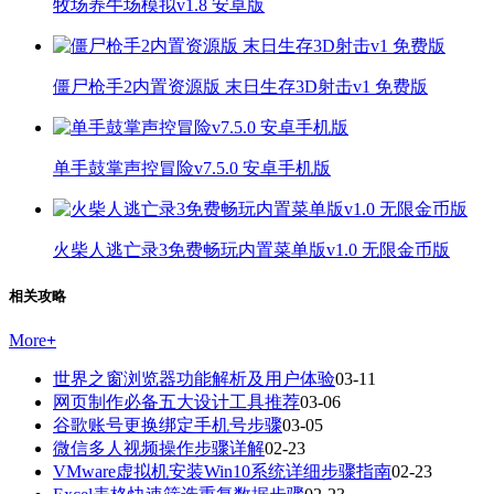
牧场养牛场模拟v1.8 安卓版
僵尸枪手2内置资源版 末日生存3D射击v1 免费版
单手鼓掌声控冒险v7.5.0 安卓手机版
火柴人逃亡录3免费畅玩内置菜单版v1.0 无限金币版
相关攻略
More
+
世界之窗浏览器功能解析及用户体验
03-11
网页制作必备五大设计工具推荐
03-06
谷歌账号更换绑定手机号步骤
03-05
微信多人视频操作步骤详解
02-23
VMware虚拟机安装Win10系统详细步骤指南
02-23