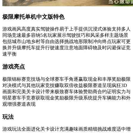
极限摩托单机中文版特色
游戏画风高度真实驾驶操作易于上手提供沉浸式体验支持多人
同场竞速最多容纳5名玩家展示驾驶技巧和风采多样主题场景
包括城市山地乡村等自由选择挑战地形限制冲向终点玩家可更
换并升级摩托车提升行驶速度注意地面障碍物及时闪避保证竞
速平衡
游戏亮点
极限锦标赛竞技场与全球赛车手角逐赢取现金和丰厚奖励极限
对决模式与其他玩家竞技赚取双倍收益极限赛道呈现疯狂3D
画面和完美关卡设计带来极致赛车体验赞助商合约证明实力与
明星赛车手竞赛获取现金奖励极限升级系统提升车辆能力和外
观增强赛道表现
玩法
游戏玩法全面进化关卡设计充满趣味画质精细挑战难度适中增