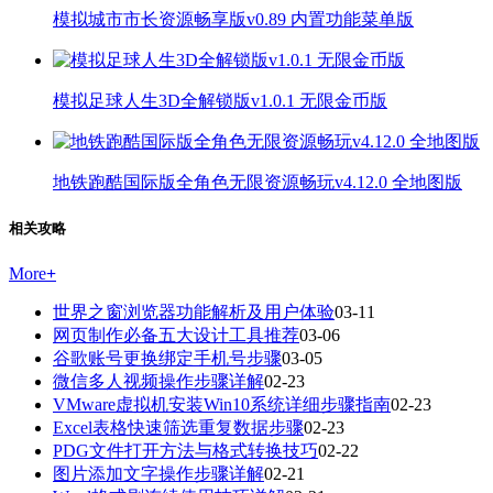
模拟城市市长资源畅享版v0.89 内置功能菜单版
模拟足球人生3D全解锁版v1.0.1 无限金币版
地铁跑酷国际版全角色无限资源畅玩v4.12.0 全地图版
相关攻略
More
+
世界之窗浏览器功能解析及用户体验
03-11
网页制作必备五大设计工具推荐
03-06
谷歌账号更换绑定手机号步骤
03-05
微信多人视频操作步骤详解
02-23
VMware虚拟机安装Win10系统详细步骤指南
02-23
Excel表格快速筛选重复数据步骤
02-23
PDG文件打开方法与格式转换技巧
02-22
图片添加文字操作步骤详解
02-21