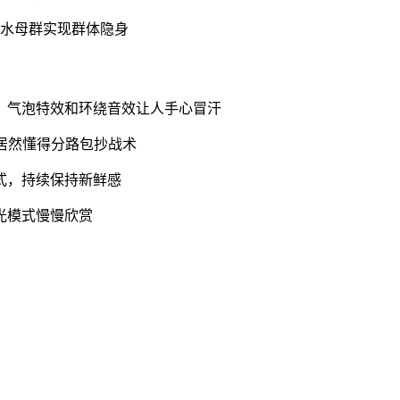
型水母群实现群体隐身
！气泡特效和环绕音效让人手心冒汗
居然懂得分路包抄战术
式，持续保持新鲜感
光模式慢慢欣赏