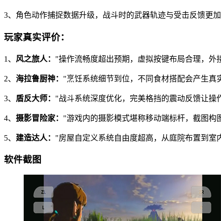
3、角色动作捕捉数据升级，战斗时的武器轨迹与受击反馈更
玩家真实评价：
1、
风之旅人：
"操作流畅度超出预期，虚拟按键布局合理，外
2、
海拉鲁厨神：
"烹饪系统细节到位，不同食材搭配会产生真
3、
盾反大师：
"战斗系统深度优化，完美格挡的震动反馈让操
4、
摄影冒险家：
"游戏内的摄影模式堪称移动端标杆，截图构
5、
建造达人：
"房屋自定义系统自由度超高，从庭院布置到室
软件截图