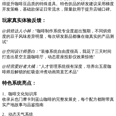
得提升咖啡豆品质的特殊道具。特色饮品的研发建议采用梯度
开发策略，基础款保证日常流水，限量款用于提升店铺口碑。
玩家真实体验反馈：
@烘焙达人小林：
"咖啡制作系统专业度超出预期，不同烘焙
度的豆子风味差异明显，每次研发新品都像在做真实的产品测
试"
@空间设计师墨白：
"装修系统自由度很高，我花了三天时间
打造出星空主题咖啡厅，动态星座投影仪效果惊艳"
@经营爱好者大橘：
"人才管理系统很有深度，培养出五星咖
啡师后解锁的虹吸壶冲煮动画简直艺术品"
特色系统亮点：
1、咖啡文化知识库
收录从也门摩卡到蓝山咖啡的完整发展史，每个配方都附带真
实产地故事与品鉴指南
2、动态天气系统