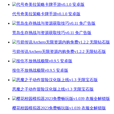
代号奇美拉策略卡牌手游v0.1.0 安卓版
荒岛生存挑战与资源获取技巧v0.11 免广告版
弓箭传说Archero无限资源内购免费v1.2.2 无限钻石版
按住不放挑战极限v0.9.5 安卓版
恶魔之子动作冒险汉化版上线v1.3 无限宝石版
樱花校园模拟器2023免费畅玩版v1.039 衣服全解锁版