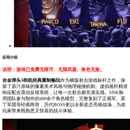
应用介绍
说明：游戏已免费无限币、无限武器、角色无敌。
合金弹头5街机经典重制畅玩
作为横版射击游戏标杆之作，保
留了原汁原味的像素美术风格与物理碰撞机制。虚拟摇杆精准
响应配合震动反馈系统，让每一次射击都充满实感。SNK御
用团队参与制作的400余个角色模型，完整复刻了正规军、莫
丁军团等经典阵营，历代BOSS更以全新姿态亮相战场，为老
玩家带来既熟悉又惊喜的战斗体验。