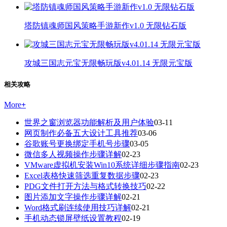
塔防镇魂师国风策略手游新作v1.0 无限钻石版
攻城三国志元宝无限畅玩版v4.01.14 无限元宝版
相关攻略
More
+
世界之窗浏览器功能解析及用户体验
03-11
网页制作必备五大设计工具推荐
03-06
谷歌账号更换绑定手机号步骤
03-05
微信多人视频操作步骤详解
02-23
VMware虚拟机安装Win10系统详细步骤指南
02-23
Excel表格快速筛选重复数据步骤
02-23
PDG文件打开方法与格式转换技巧
02-22
图片添加文字操作步骤详解
02-21
Word格式刷连续使用技巧详解
02-21
手机动态锁屏壁纸设置教程
02-19