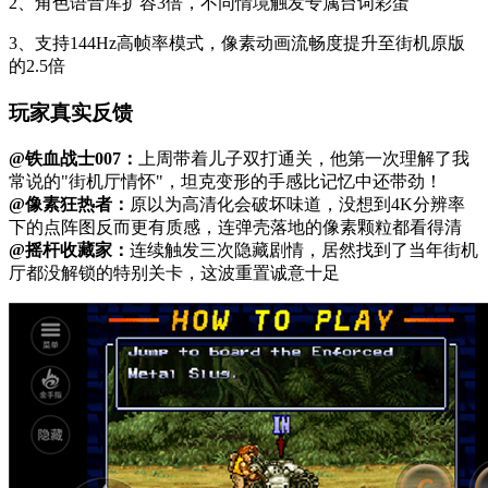
2、角色语音库扩容3倍，不同情境触发专属台词彩蛋
3、支持144Hz高帧率模式，像素动画流畅度提升至街机原版
的2.5倍
玩家真实反馈
@铁血战士007：
上周带着儿子双打通关，他第一次理解了我
常说的"街机厅情怀"，坦克变形的手感比记忆中还带劲！
@像素狂热者：
原以为高清化会破坏味道，没想到4K分辨率
下的点阵图反而更有质感，连弹壳落地的像素颗粒都看得清
@摇杆收藏家：
连续触发三次隐藏剧情，居然找到了当年街机
厅都没解锁的特别关卡，这波重置诚意十足