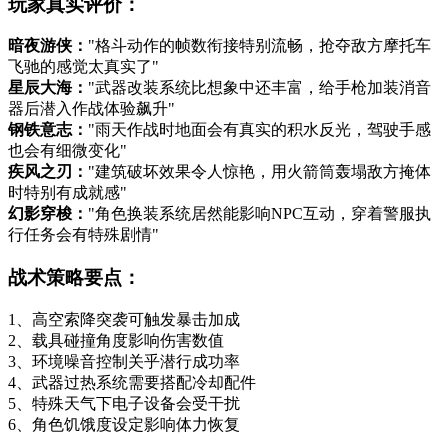
玩家真实评价：
暗夜游侠：
"格斗动作的帧数衔接特别流畅，抢夺敌方摩托车
飞驰的感觉太真实了"
星辰大海：
"武器改装系统比想象中还丰富，给手枪加装消音
器后潜入作战体验飙升"
钢铁意志：
"雨天作战时地面会有真实的积水反光，驾驶手感
也会有细微变化"
疾风之刃：
"建筑破坏效果令人惊艳，用火箭筒轰塌敌方掩体
时特别有成就感"
幻影穿梭：
"角色换装系统居然能影响NPC互动，穿着警服执
行任务会有特殊剧情"
战术策略要点：
1、高空索降突袭可触发暴击加成
2、载具碰撞角度影响伤害数值
3、环境噪音控制关乎潜行成功率
4、武器过热系统需要搭配冷却配件
5、特殊天气下电子设备会受干扰
6、角色饥饿度设定影响体力恢复