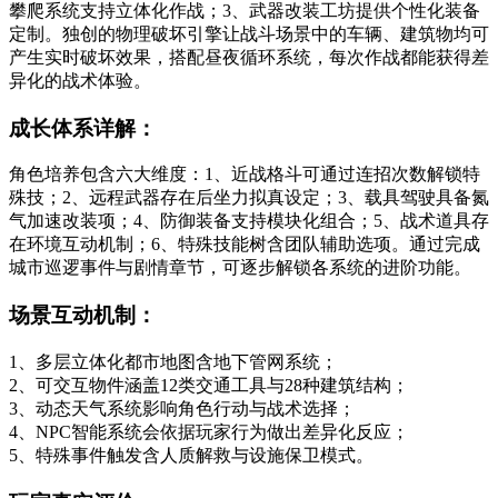
攀爬系统支持立体化作战；3、武器改装工坊提供个性化装备
定制。独创的物理破坏引擎让战斗场景中的车辆、建筑物均可
产生实时破坏效果，搭配昼夜循环系统，每次作战都能获得差
异化的战术体验。
成长体系详解：
角色培养包含六大维度：1、近战格斗可通过连招次数解锁特
殊技；2、远程武器存在后坐力拟真设定；3、载具驾驶具备氮
气加速改装项；4、防御装备支持模块化组合；5、战术道具存
在环境互动机制；6、特殊技能树含团队辅助选项。通过完成
城市巡逻事件与剧情章节，可逐步解锁各系统的进阶功能。
场景互动机制：
1、多层立体化都市地图含地下管网系统；
2、可交互物件涵盖12类交通工具与28种建筑结构；
3、动态天气系统影响角色行动与战术选择；
4、NPC智能系统会依据玩家行为做出差异化反应；
5、特殊事件触发含人质解救与设施保卫模式。