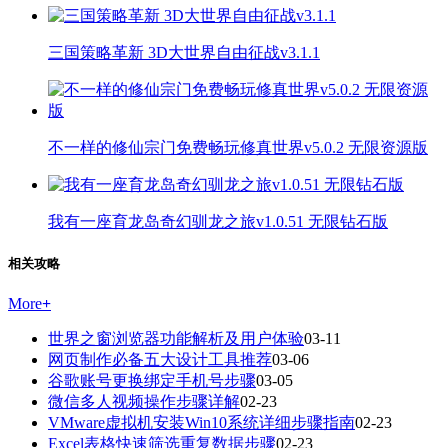
三国策略革新 3D大世界自由征战v3.1.1
不一样的修仙宗门免费畅玩修真世界v5.0.2 无限资源版
我有一座育龙岛奇幻驯龙之旅v1.0.51 无限钻石版
相关攻略
More
+
世界之窗浏览器功能解析及用户体验
03-11
网页制作必备五大设计工具推荐
03-06
谷歌账号更换绑定手机号步骤
03-05
微信多人视频操作步骤详解
02-23
VMware虚拟机安装Win10系统详细步骤指南
02-23
Excel表格快速筛选重复数据步骤
02-23