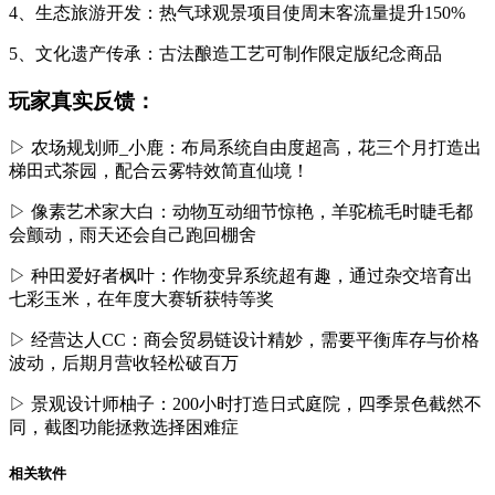
4、生态旅游开发：热气球观景项目使周末客流量提升150%
5、文化遗产传承：古法酿造工艺可制作限定版纪念商品
玩家真实反馈：
▷ 农场规划师_小鹿：布局系统自由度超高，花三个月打造出
梯田式茶园，配合云雾特效简直仙境！
▷ 像素艺术家大白：动物互动细节惊艳，羊驼梳毛时睫毛都
会颤动，雨天还会自己跑回棚舍
▷ 种田爱好者枫叶：作物变异系统超有趣，通过杂交培育出
七彩玉米，在年度大赛斩获特等奖
▷ 经营达人CC：商会贸易链设计精妙，需要平衡库存与价格
波动，后期月营收轻松破百万
▷ 景观设计师柚子：200小时打造日式庭院，四季景色截然不
同，截图功能拯救选择困难症
相关软件