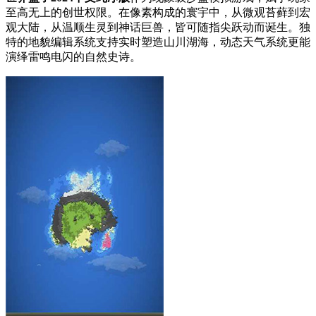
至高无上的创世权限。在像素构成的寰宇中，从微观苔藓到宏
观大陆，从温顺生灵到神话巨兽，皆可随指尖跃动而诞生。独
特的地貌编辑系统支持实时塑造山川湖海，动态天气系统更能
演绎雷鸣电闪的自然史诗。