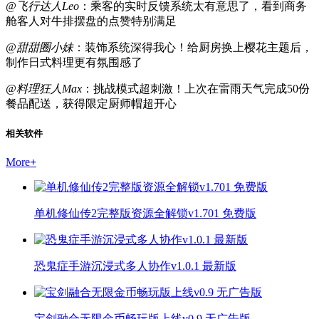
@飞行达人Leo
：乘客的实时反馈系统太有意思了，看到商务
舱客人对牛排摆盘的点赞特别满足
@甜甜圈小妹
：装饰系统深得我心！给厨房换上樱花主题后，
制作日式料理更有氛围感了
@料理狂人Max
：挑战模式超刺激！上次在雷雨天气完成50份
餐品配送，获得限定厨师帽超开心
相关软件
More
+
单机修仙传2完整版资源全解锁v1.701 免费版
恐鬼症手游沉浸式多人协作v1.0.1 最新版
宝剑融合无限金币畅玩版上线v0.9 无广告版